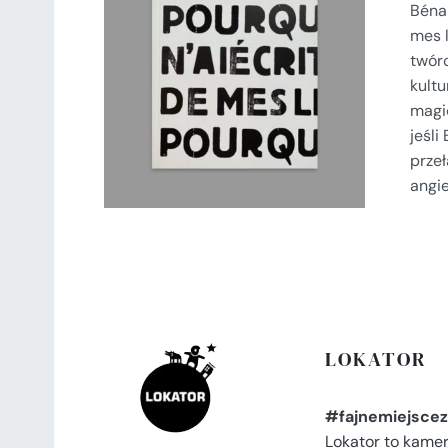
Bénab
mes l
DODAJ DO KOSZYKA
/
SZCZEGÓŁY
twórc
kultu
magi
jeśli
przeł
angie
LOKATOR
#fajnemiejscez
Lokator to kame