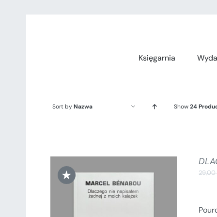
Przejdź
do
zawartości
Księgarnia
Wyda
Sort by
Nazwa
Show
24 Produ
DLA
★
29,0
Pourq