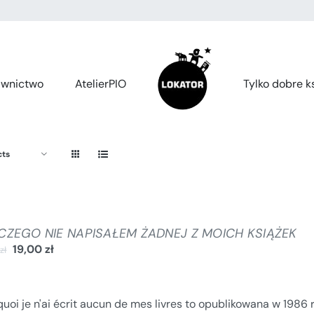
wnictwo
AtelierPIO
Tylko dobre ks
cts
CZEGO NIE NAPISAŁEM ŻADNEJ Z MOICH KSIĄŻEK
19,00
zł
0
zł
uoi je n'ai écrit aucun de mes livres to opublikowana w 1986 