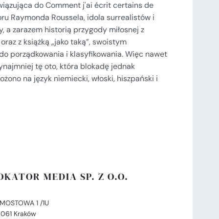
wiązująca do Comment j'ai écrit certains de
oru Raymonda Roussela, idola surrealistów i
, a zarazem historią przygody miłosnej z
, oraz z książką „jako taką”, swoistym
do porządkowania i klasyfikowania. Więc nawet
zynajmniej tę oto, która blokadę jednak
żono na język niemiecki, włoski, hiszpański i
OKATOR MEDIA SP. Z O.O.
. MOSTOWA 1 /1U
-061 Kraków