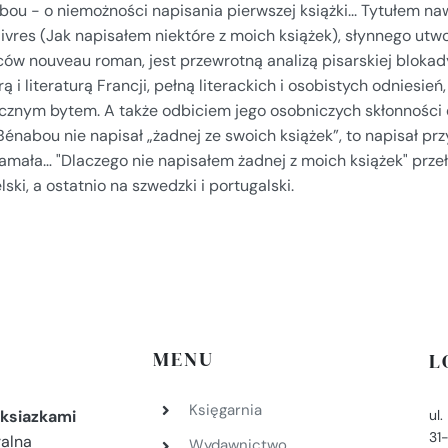
ou - o niemożności napisania pierwszej książki... Tytułem na
ivres (Jak napisałem niektóre z moich książek), słynnego utw
ów nouveau roman, jest przewrotną analizą pisarskiej blokady
rą i literaturą Francji, pełną literackich i osobistych odniesień
cznym bytem. A także odbiciem jego osobniczych skłonności 
 Bénabou nie napisał „żadnej ze swoich książek”, to napisał pr
amała… "Dlaczego nie napisałem żadnej z moich książek" przeło
lski, a ostatnio na szwedzki i portugalski.
MENU
L
Księgarnia
ul
ksiazkami
31
ralna
Wydawnictwo