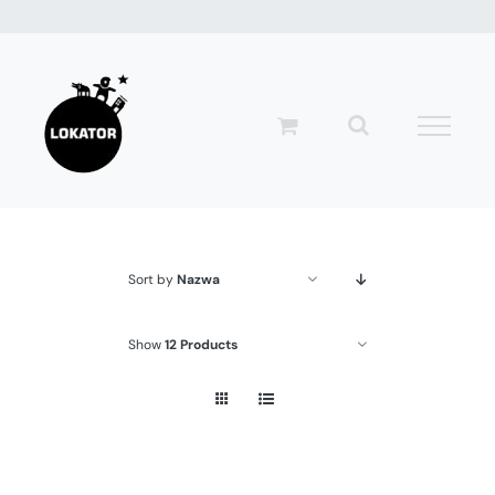
Przejdź
do
zawartości
Sort by
Nazwa
Show
12 Products