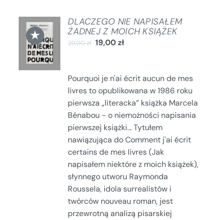
DLACZEGO NIE NAPISAŁEM
DODAJ
ŻADNEJ Z MOICH KSIĄŻEK
★
DO
19,00
zł
29,00
zł
KOSZYKA
/
SZCZEGÓŁY
Pourquoi je n'ai écrit aucun de mes
livres to opublikowana w 1986 roku
pierwsza „literacka” książka Marcela
Bénabou - o niemożności napisania
pierwszej książki... Tytułem
nawiązująca do Comment j'ai écrit
certains de mes livres (Jak
napisałem niektóre z moich książek),
słynnego utworu Raymonda
Roussela, idola surrealistów i
twórców nouveau roman, jest
przewrotną analizą pisarskiej