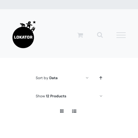
Przejdź
do
zawartości
Sort by
Data
Show
12 Products