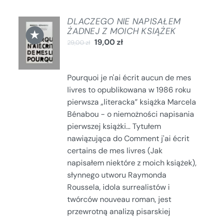
DLACZEGO NIE NAPISAŁEM
DODAJ
ŻADNEJ Z MOICH KSIĄŻEK
★
DO
19,00
zł
29,00
zł
KOSZYKA
/
SZCZEGÓŁY
Pourquoi je n'ai écrit aucun de mes
livres to opublikowana w 1986 roku
pierwsza „literacka” książka Marcela
Bénabou - o niemożności napisania
pierwszej książki... Tytułem
nawiązująca do Comment j'ai écrit
certains de mes livres (Jak
napisałem niektóre z moich książek),
słynnego utworu Raymonda
Roussela, idola surrealistów i
twórców nouveau roman, jest
przewrotną analizą pisarskiej