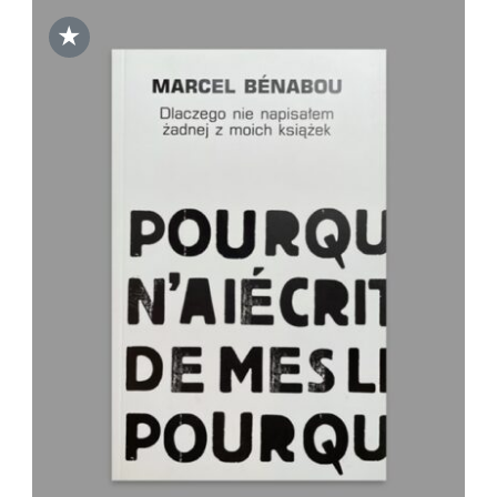
★
DODAJ DO KOSZYKA
/
SZCZEGÓŁY