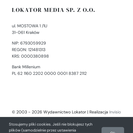
LOKATOR MEDIA SP. Z O.O.
ul. MOSTOWA 1 /1U
31-061 Kraków
NIP: 6793059929
REGON: 121481313
KRS: 0000380898
Bank Millenium
PL 62 1160 2202 0000 0001 8387 2112
© 2003 - 2026 Wydawnictwo Lokator | Realizacja
Invisio
- Digital Solutions
Stosujemy pliki cookies. Jeśli nie blokujesz tych
plików (samodzielnie przez ustawienia