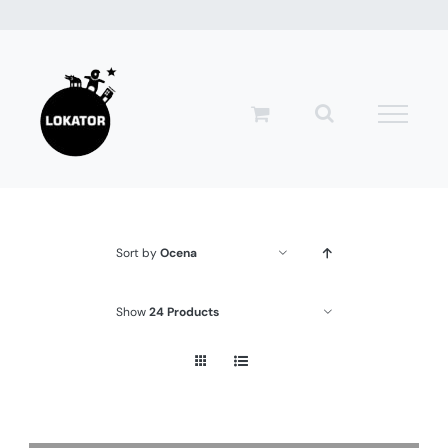
Przejdź
do
zawartości
Sort by
Ocena
Show
24 Products