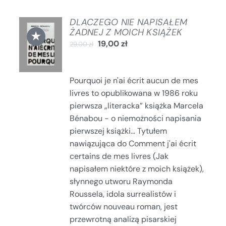
DLACZEGO NIE NAPISAŁEM
DODAJ
ŻADNEJ Z MOICH KSIĄŻEK
★
DO
19,00
zł
29,00
zł
KOSZYKA
/
SZCZEGÓŁY
Pourquoi je n'ai écrit aucun de mes
livres to opublikowana w 1986 roku
pierwsza „literacka” książka Marcela
Bénabou - o niemożności napisania
pierwszej książki... Tytułem
nawiązująca do Comment j'ai écrit
certains de mes livres (Jak
napisałem niektóre z moich książek),
słynnego utworu Raymonda
Roussela, idola surrealistów i
twórców nouveau roman, jest
przewrotną analizą pisarskiej