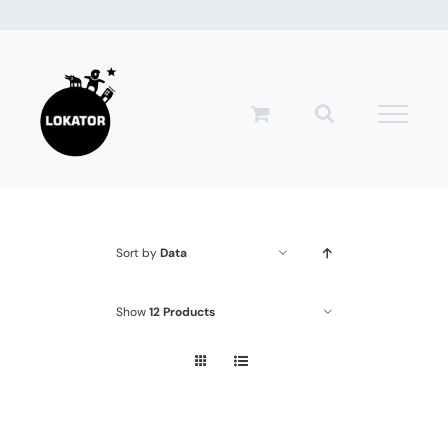
Przejdź
do
zawartości
Sort by
Data
Show
12 Products