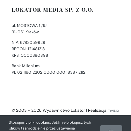
LOKATOR MEDIA SP. Z O.O.
ul. MOSTOWA 1 /1U
31-061 Kraków
NIP: 6793059929
REGON: 121481313
KRS: 0000380898
Bank Millenium
PL 62 1160 2202 0000 0001 8387 2112
© 2003 - 2026 Wydawnictwo Lokator | Realizacja
Invisio
- Digital Solutions
Stosujemy pliki cookies. Jeśli nie blokujesz tych
plików (samodzielnie przez ustawienia