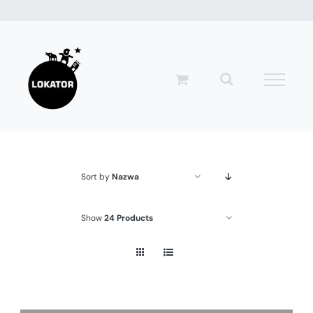
Przejdź
do
zawartości
Sort by
Nazwa
Show
24 Products