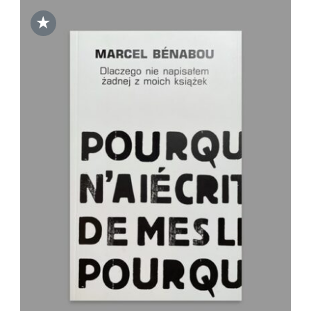
★
DODAJ DO KOSZYKA
/
SZCZEGÓŁY