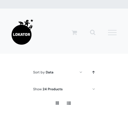
Przejdź
do
zawartości
Sort by
Data
Show
24 Products