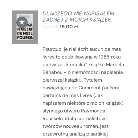
DLACZEGO NIE NAPISAŁEM
DODAJ
ŻADNEJ Z MOICH KSIĄŻEK
★
DO
19,00
zł
29,00
zł
KOSZYKA
/
SZCZEGÓŁY
Pourquoi je n'ai écrit aucun de mes
livres to opublikowana w 1986 roku
pierwsza „literacka” książka Marcela
Bénabou - o niemożności napisania
pierwszej książki... Tytułem
nawiązująca do Comment j'ai écrit
certains de mes livres (Jak
napisałem niektóre z moich książek),
słynnego utworu Raymonda
Roussela, idola surrealistów i
twórców nouveau roman, jest
przewrotną analizą pisarskiej