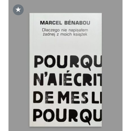
★
DODAJ DO KOSZYKA
/
SZCZEGÓŁY