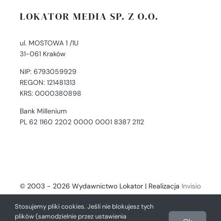
LOKATOR MEDIA SP. Z O.O.
ul. MOSTOWA 1 /1U
31-061 Kraków
NIP: 6793059929
REGON: 121481313
KRS: 0000380898
Bank Millenium
PL 62 1160 2202 0000 0001 8387 2112
© 2003 - 2026 Wydawnictwo Lokator | Realizacja
Invisio
- Digital Solutions
Stosujemy pliki cookies. Jeśli nie blokujesz tych
plików (samodzielnie przez ustawienia