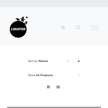
Przejdź
do
zawartości
Sort by
Nazwa
Show
24 Products