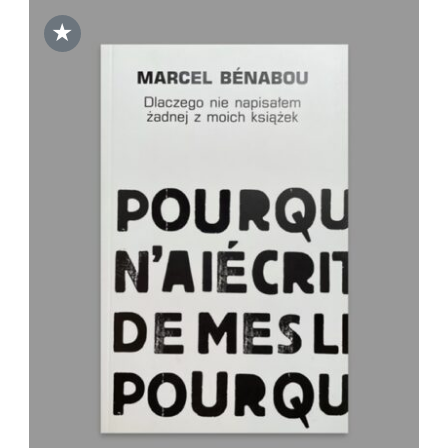
★
DODAJ DO KOSZYKA
/
SZCZEGÓŁY