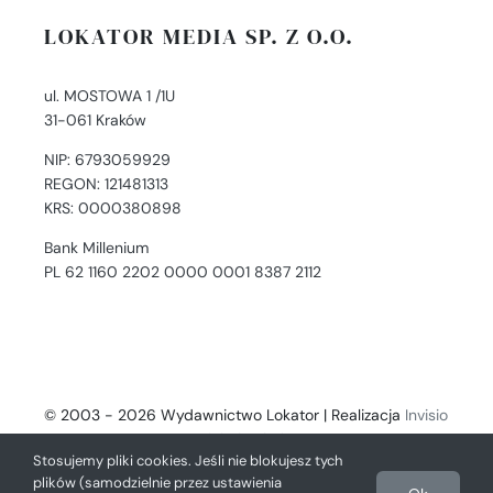
LOKATOR MEDIA SP. Z O.O.
ul. MOSTOWA 1 /1U
31-061 Kraków
NIP: 6793059929
REGON: 121481313
KRS: 0000380898
Bank Millenium
PL 62 1160 2202 0000 0001 8387 2112
© 2003 - 2026 Wydawnictwo Lokator | Realizacja
Invisio
- Digital Solutions
Stosujemy pliki cookies. Jeśli nie blokujesz tych
plików (samodzielnie przez ustawienia