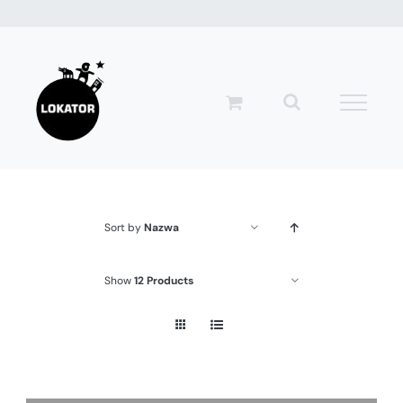
Przejdź
do
zawartości
Sort by
Nazwa
Show
12 Products