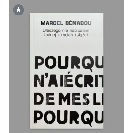
★
DODAJ DO KOSZYKA
/
SZCZEGÓŁY