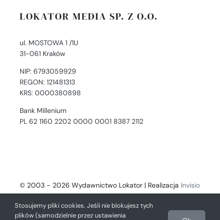
LOKATOR MEDIA SP. Z O.O.
ul. MOSTOWA 1 /1U
31-061 Kraków
NIP: 6793059929
REGON: 121481313
KRS: 0000380898
Bank Millenium
PL 62 1160 2202 0000 0001 8387 2112
© 2003 - 2026 Wydawnictwo Lokator | Realizacja
Invisio
- Digital Solutions
Stosujemy pliki cookies. Jeśli nie blokujesz tych
plików (samodzielnie przez ustawienia