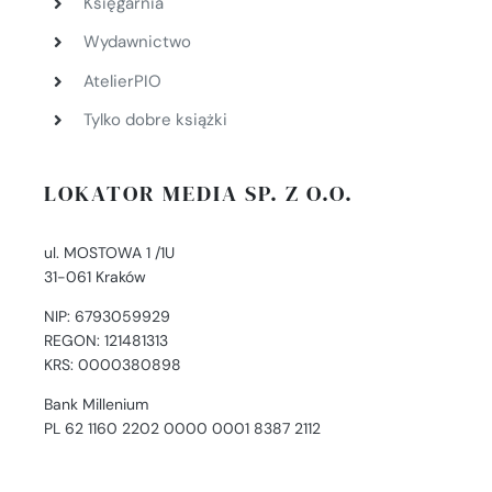
Księgarnia
Wydawnictwo
AtelierPIO
Tylko dobre książki
LOKATOR MEDIA SP. Z O.O.
ul. MOSTOWA 1 /1U
31-061 Kraków
NIP: 6793059929
REGON: 121481313
KRS: 0000380898
Bank Millenium
PL 62 1160 2202 0000 0001 8387 2112