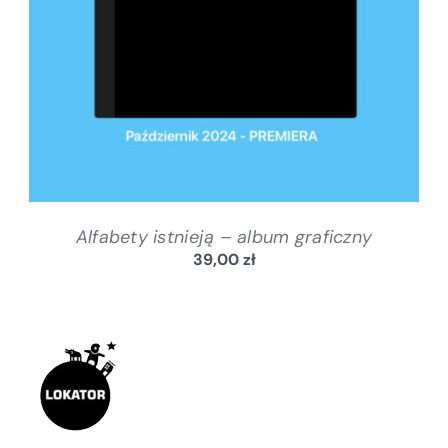
Alfabety istnieją – album graficzny
39,00
zł