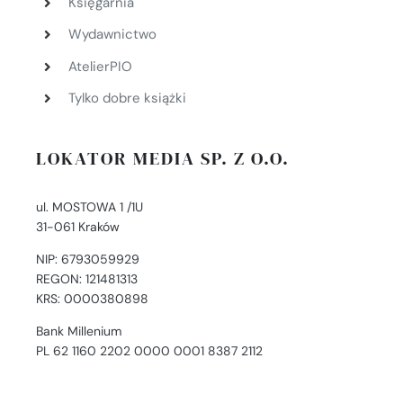
Księgarnia
Wydawnictwo
AtelierPIO
Tylko dobre książki
LOKATOR MEDIA SP. Z O.O.
ul. MOSTOWA 1 /1U
31-061 Kraków
NIP: 6793059929
REGON: 121481313
KRS: 0000380898
Bank Millenium
PL 62 1160 2202 0000 0001 8387 2112