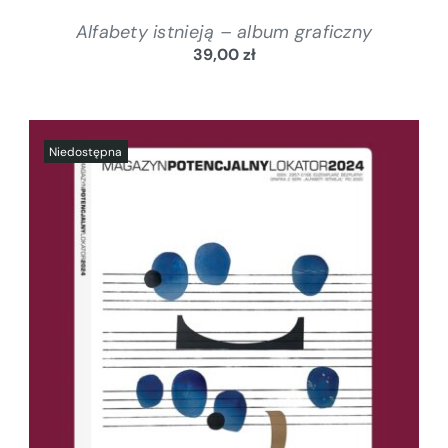
Alfabety istnieją – album graficzny
39,00
zł
SZCZEGÓŁY