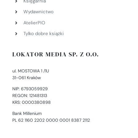
Księgarnia
Wydawnictwo
AtelierPIO
Tylko dobre książki
LOKATOR MEDIA SP. Z O.O.
ul. MOSTOWA 1 /1U
31-061 Kraków
NIP: 6793059929
REGON: 121481313
KRS: 0000380898
Bank Millenium
PL 62 1160 2202 0000 0001 8387 2112