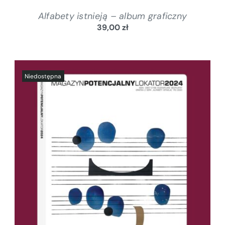
Alfabety istnieją – album graficzny
39,00
zł
SZCZEGÓŁY