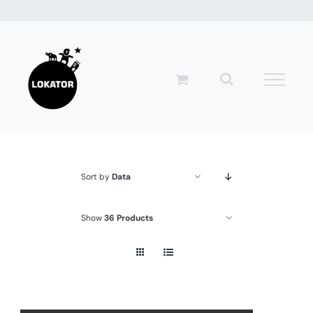
Przejdź
do
zawartości
Sort by
Data
Show
36 Products