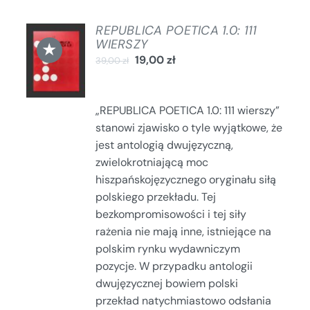
REPUBLICA POETICA 1.0: 111
DODAJ
WIERSZY
★
DO
19,00
zł
39,00
zł
KOSZYKA
/
SZCZEGÓŁY
„REPUBLICA POETICA 1.0: 111 wierszy”
stanowi zjawisko o tyle wyjątkowe, że
jest antologią dwujęzyczną,
zwielokrotniającą moc
hiszpańskojęzycznego oryginału siłą
polskiego przekładu. Tej
bezkompromisowości i tej siły
rażenia nie mają inne, istniejące na
polskim rynku wydawniczym
pozycje. W przypadku antologii
dwujęzycznej bowiem polski
przekład natychmiastowo odsłania