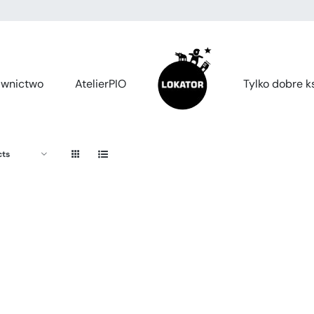
wnictwo
AtelierPIO
Tylko dobre ks
cts