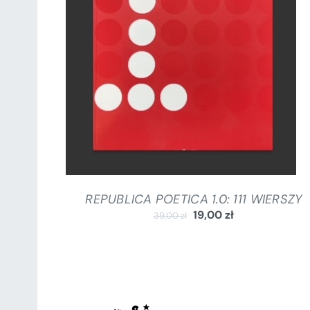
DODAJ DO KOSZYKA
/
SZCZEGÓŁY
REPUBLICA POETICA 1.0: 111 WIERSZY
19,00
zł
39,00
zł