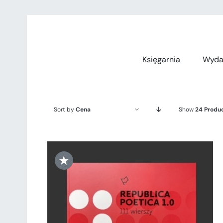
Przejdź
do
zawartości
Księgarnia
Wyda
Sort by
Cena
Show
24 Produ
★