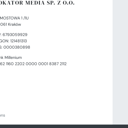
OKATOR MEDIA SP. Z O.O.
. MOSTOWA 1 /1U
-061 Kraków
P: 6793059929
GON: 121481313
S: 0000380898
nk Millenium
 62 1160 2202 0000 0001 8387 2112
ions