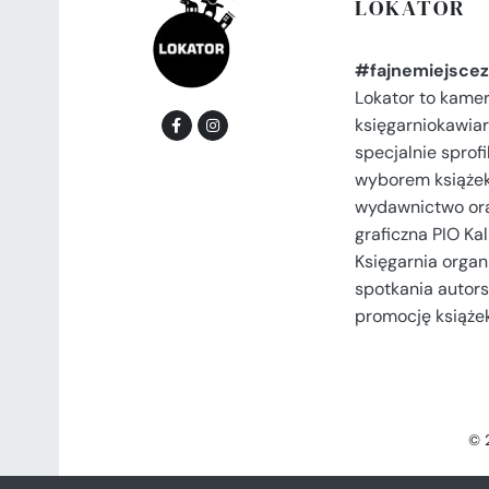
LOKATOR
#fajnemiejscez
Lokator to kame
księgarniokawiar
specjalnie spro
wyborem książek
wydawnictwo or
graficzna PIO Kal
Księgarnia organi
spotkania autors
promocję książek
© 