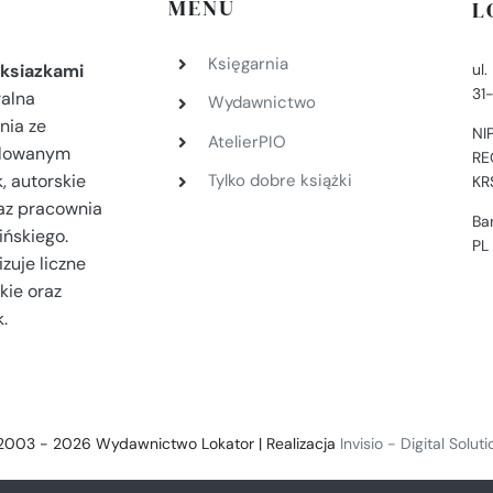
MENU
L
Księgarnia
ul
ksiazkami
31
ralna
Wydawnictwo
nia ze
NI
AtelierPIO
filowanym
RE
, autorskie
Tylko dobre książki
KR
az pracownia
Ba
ińskiego.
PL
zuje liczne
kie oraz
.
2003 - 2026 Wydawnictwo Lokator | Realizacja
Invisio - Digital Solut