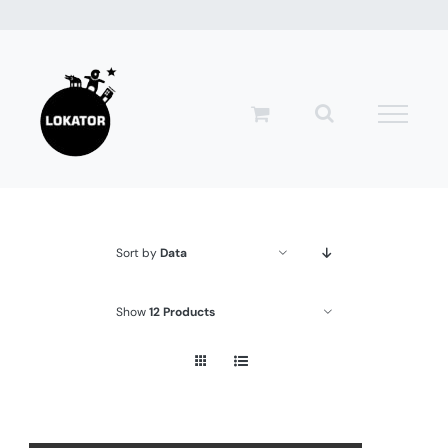
Przejdź
do
zawartości
Sort by
Data
Show
12 Products