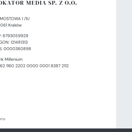
OKATOR MEDIA SP. Z O.O.
. MOSTOWA 1 /1U
-061 Kraków
P: 6793059929
GON: 121481313
S: 0000380898
nk Millenium
 62 1160 2202 0000 0001 8387 2112
ions