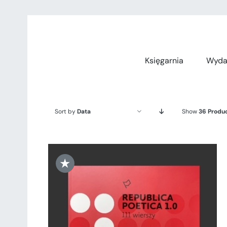
Przejdź
do
zawartości
Księgarnia
Wyda
Sort by
Data
Show
36 Produ
★