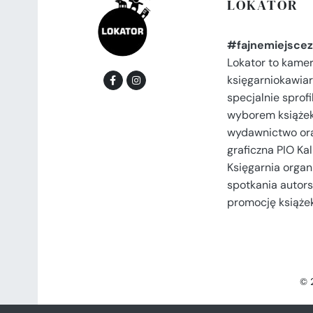
LOKATOR
#fajnemiejscez
Lokator to kame
księgarniokawiar
specjalnie spro
wyborem książek
wydawnictwo or
graficzna PIO Kal
Księgarnia organi
spotkania autors
promocję książek
© 