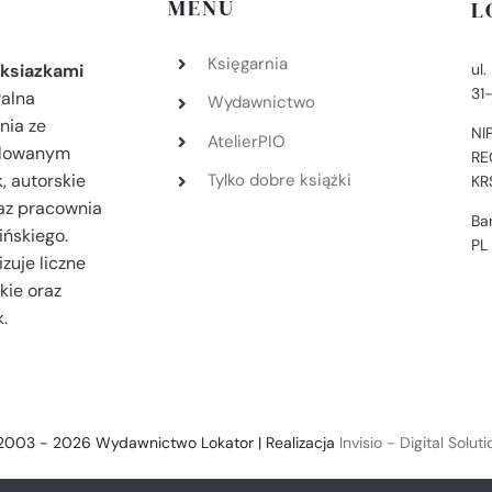
MENU
L
Księgarnia
ul
ksiazkami
31
ralna
Wydawnictwo
nia ze
NI
AtelierPIO
filowanym
RE
, autorskie
Tylko dobre książki
KR
az pracownia
Ba
ińskiego.
PL
zuje liczne
kie oraz
.
2003 - 2026 Wydawnictwo Lokator | Realizacja
Invisio - Digital Solut