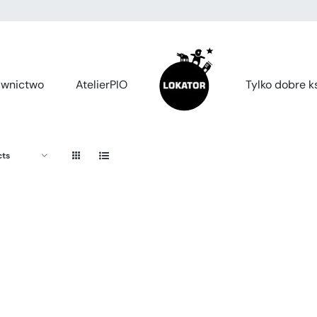
wnictwo
AtelierPIO
Tylko dobre ks
cts