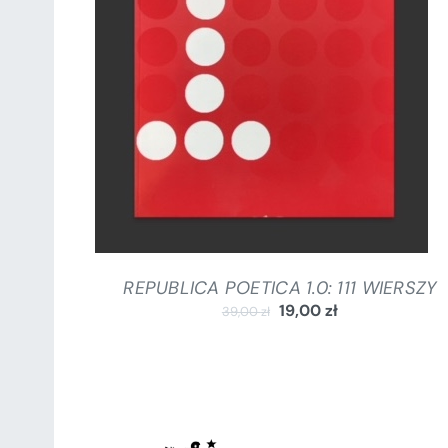
DODAJ DO KOSZYKA
/
SZCZEGÓŁY
REPUBLICA POETICA 1.0: 111 WIERSZY
19,00
zł
39,00
zł