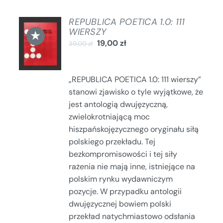
REPUBLICA POETICA 1.0: 111
DODAJ
WIERSZY
★
DO
19,00
zł
39,00
zł
KOSZYKA
/
SZCZEGÓŁY
„REPUBLICA POETICA 1.0: 111 wierszy”
stanowi zjawisko o tyle wyjątkowe, że
jest antologią dwujęzyczną,
zwielokrotniającą moc
hiszpańskojęzycznego oryginału siłą
polskiego przekładu. Tej
bezkompromisowości i tej siły
rażenia nie mają inne, istniejące na
polskim rynku wydawniczym
pozycje. W przypadku antologii
dwujęzycznej bowiem polski
przekład natychmiastowo odsłania