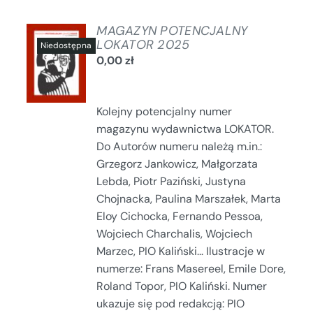
MAGAZYN POTENCJALNY
LOKATOR 2025
0,00
zł
SZCZEGÓŁY
Kolejny potencjalny numer
magazynu wydawnictwa LOKATOR.
Do Autorów numeru należą m.in.:
Grzegorz Jankowicz, Małgorzata
Lebda, Piotr Paziński, Justyna
Chojnacka, Paulina Marszałek, Marta
Eloy Cichocka, Fernando Pessoa,
Wojciech Charchalis, Wojciech
Marzec, PIO Kaliński... Ilustracje w
numerze: Frans Masereel, Emile Dore,
Roland Topor, PIO Kaliński. Numer
ukazuje się pod redakcją: PIO