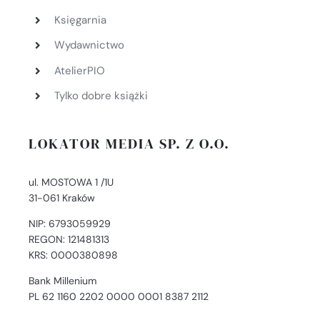
Księgarnia
Wydawnictwo
AtelierPIO
Tylko dobre książki
LOKATOR MEDIA SP. Z O.O.
ul. MOSTOWA 1 /1U
31-061 Kraków
NIP: 6793059929
REGON: 121481313
KRS: 0000380898
Bank Millenium
PL 62 1160 2202 0000 0001 8387 2112