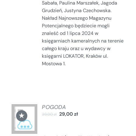
Sabała, Paulina Marszałek, Jagoda
Grudzień, Justyna Czechowska.
Nakład Najnowszego Magazynu
Potencjalnego będziecie mogli
znaleść od 1 lipca 2024 w
księgarniach kameralnych na terenie
całego kraju oraz u wydawcy w
księgarni LOKATOR, Kraków ul.
Mostowa 1.
POGODA
DODAJ
★
29,00
zł
DO
39,00
zł
KOSZYKA
/
SZCZEGÓŁY