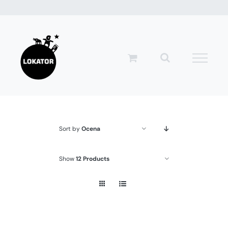
Przejdź
do
zawartości
Sort by
Ocena
Show
12 Products