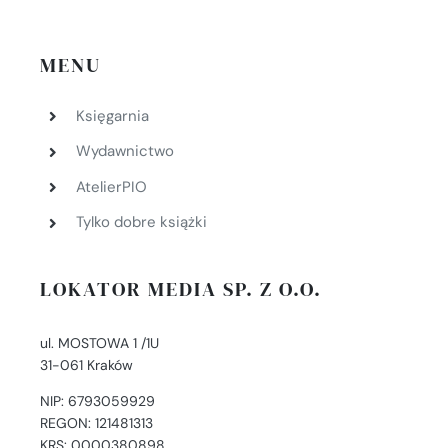
MENU
Księgarnia
Wydawnictwo
AtelierPIO
Tylko dobre książki
LOKATOR MEDIA SP. Z O.O.
ul. MOSTOWA 1 /1U
31-061 Kraków
NIP: 6793059929
REGON: 121481313
KRS: 0000380898