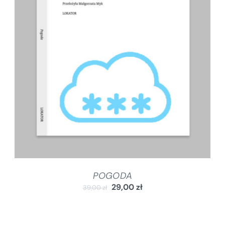
DODAJ DO KOSZYKA
/
SZCZEGÓŁY
POGODA
29,00
zł
39,00
zł