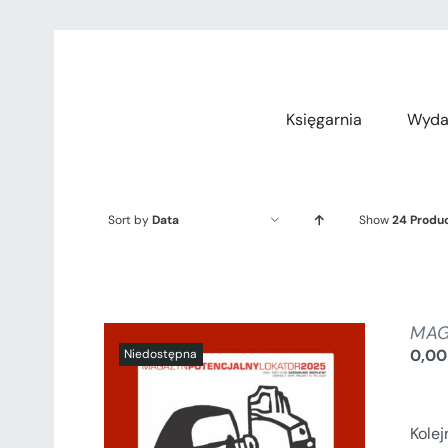
Przejdź
do
zawartości
Księgarnia
Wyda
Sort by
Data
Show
24 Produ
MAG
0,0
Kole