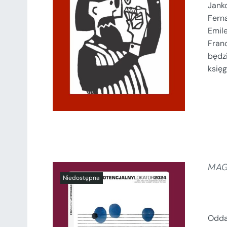
Janko
Ferna
SZCZEGÓŁY
Emile
Fran
będz
księg
MAG
Odda