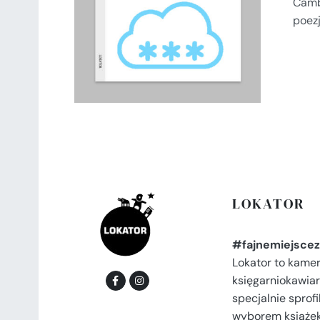
Camb
SZCZEGÓŁY
poez
LOKATOR
#fajnemiejscez
Lokator to kame
księgarniokawiar
specjalnie spro
wyborem książek