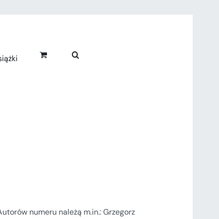
iążki
torów numeru należą m.in.: Grzegorz