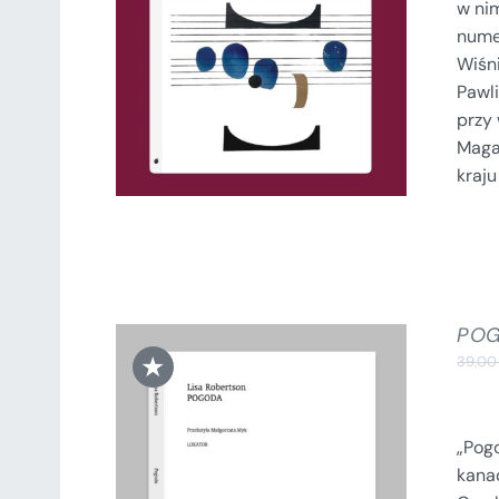
w ni
SZCZEGÓŁY
numer
Wiśni
Pawli
przy
Maga
kraj
PO
★
39,0
„Pogo
kana
DODAJ DO KOSZYKA
/