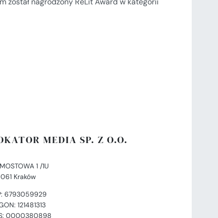
om został nagrodzony ReLit Award w kategorii
OKATOR MEDIA SP. Z O.O.
. MOSTOWA 1 /1U
-061 Kraków
P: 6793059929
GON: 121481313
S: 0000380898