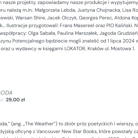
m nasze projekty, zapowiadamy nasze produkcje i wypytujemy
u należą m.in.: Małgorzata Lebda, Justyna Chojnacka, Lisa Rob
ewski, Warsan Shire, Jacek Olczyk, Georges Perec, Aldona Kop
k... Ilustracje przygotowali: Frans Masereel oraz PIO Kaliński.
 współpracy: Olga Sabała, Paulina Marszałek, Jagoda Grudzi
zynu Potencjalnego będziecie mogli znaleść od 1 lipca 2024 
u oraz u wydawcy w księgarni LOKATOR, Kraków ul. Mostowa 1.
GODA
29,00
zł
0
zł
da,” (ang. „The Weather”) to zbiór próz poetyckich i wierszy
dyjską oficynę z Vancouver New Star Books, które powstały cz