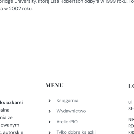
ridge University, którą Lisa Robertson odbyła w 1999 roku. T
ja w 2002 roku.
MENU
L
Księgarnia
ul
ksiazkami
31
ralna
Wydawnictwo
nia ze
NI
AtelierPIO
filowanym
RE
, autorskie
Tylko dobre książki
KR