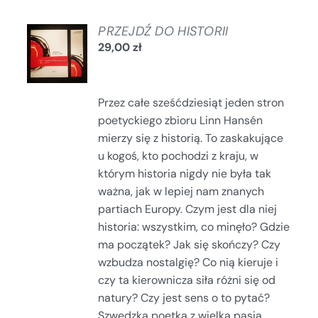
DODAJ
PRZEJDŹ DO HISTORII
DO
29,00
zł
KOSZYKA
/
SZCZEGÓŁY
Przez całe sześćdziesiąt jeden stron
poetyckiego zbioru Linn Hansén
mierzy się z historią. To zaskakujące
u kogoś, kto pochodzi z kraju, w
którym historia nigdy nie była tak
ważna, jak w lepiej nam znanych
partiach Europy. Czym jest dla niej
historia: wszystkim, co minęło? Gdzie
ma początek? Jak się skończy? Czy
wzbudza nostalgię? Co nią kieruje i
czy ta kierownicza siła różni się od
natury? Czy jest sens o to pytać?
Szwedzka poetka z wielką pasją,