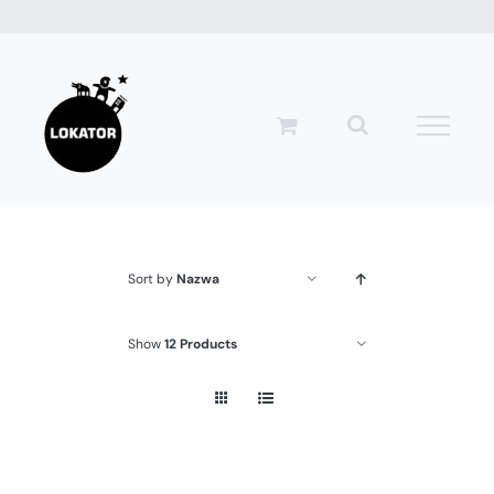
Przejdź
do
zawartości
Sort by
Nazwa
Show
12 Products