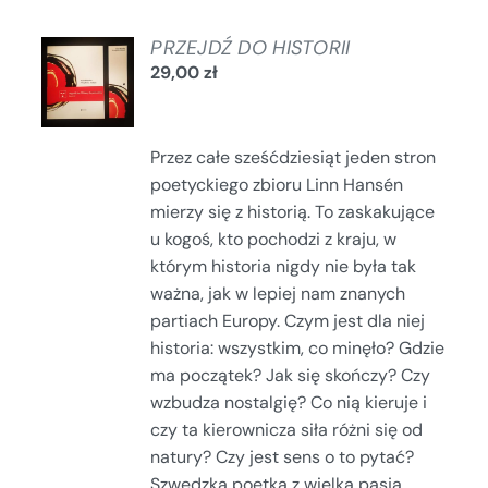
DODAJ
PRZEJDŹ DO HISTORII
DO
29,00
zł
KOSZYKA
/
SZCZEGÓŁY
Przez całe sześćdziesiąt jeden stron
poetyckiego zbioru Linn Hansén
mierzy się z historią. To zaskakujące
u kogoś, kto pochodzi z kraju, w
którym historia nigdy nie była tak
ważna, jak w lepiej nam znanych
partiach Europy. Czym jest dla niej
historia: wszystkim, co minęło? Gdzie
ma początek? Jak się skończy? Czy
wzbudza nostalgię? Co nią kieruje i
czy ta kierownicza siła różni się od
natury? Czy jest sens o to pytać?
Szwedzka poetka z wielką pasją,