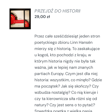
DODAJ
PRZEJDŹ DO HISTORII
DO
29,00
zł
KOSZYKA
/
SZCZEGÓŁY
Przez całe sześćdziesiąt jeden stron
poetyckiego zbioru Linn Hansén
mierzy się z historią. To zaskakujące
u kogoś, kto pochodzi z kraju, w
którym historia nigdy nie była tak
ważna, jak w lepiej nam znanych
partiach Europy. Czym jest dla niej
historia: wszystkim, co minęło? Gdzie
ma początek? Jak się skończy? Czy
wzbudza nostalgię? Co nią kieruje i
czy ta kierownicza siła różni się od
natury? Czy jest sens o to pytać?
Szwedzka poetka z wielką pasją,