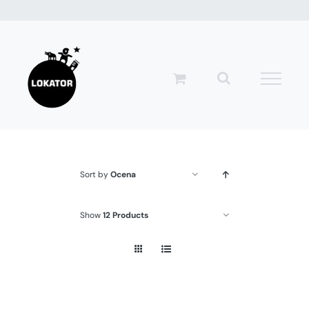
Przejdź
do
zawartości
Sort by
Ocena
Show
12 Products