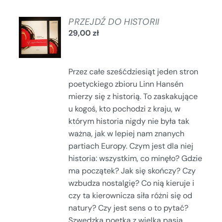
DODAJ
PRZEJDŹ DO HISTORII
DO
29,00
zł
KOSZYKA
/
SZCZEGÓŁY
Przez całe sześćdziesiąt jeden stron
poetyckiego zbioru Linn Hansén
mierzy się z historią. To zaskakujące
u kogoś, kto pochodzi z kraju, w
którym historia nigdy nie była tak
ważna, jak w lepiej nam znanych
partiach Europy. Czym jest dla niej
historia: wszystkim, co minęło? Gdzie
ma początek? Jak się skończy? Czy
wzbudza nostalgię? Co nią kieruje i
czy ta kierownicza siła różni się od
natury? Czy jest sens o to pytać?
Szwedzka poetka z wielką pasją,