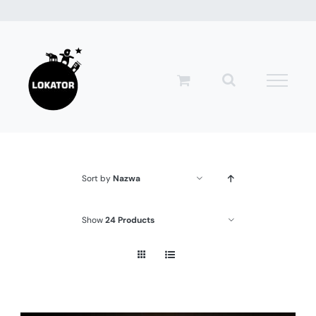
Przejdź
do
zawartości
Sort by
Nazwa
Show
24 Products