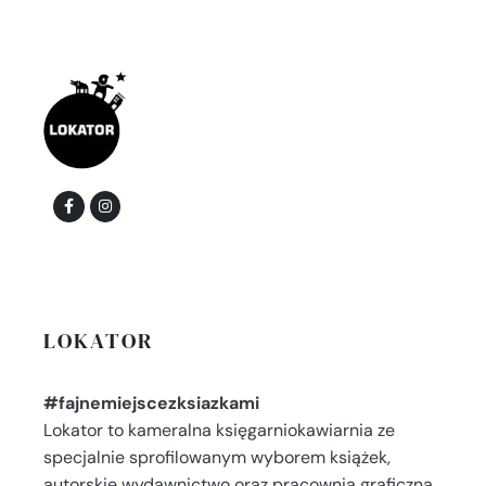
LOKATOR
#fajnemiejscezksiazkami
Lokator to kameralna księgarniokawiarnia ze
specjalnie sprofilowanym wyborem książek,
autorskie wydawnictwo oraz pracownia graficzna