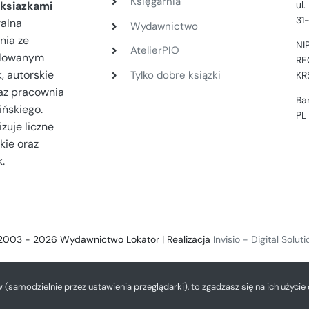
Księgarnia
ul
ksiazkami
31
ralna
Wydawnictwo
nia ze
NI
AtelierPIO
filowanym
RE
, autorskie
Tylko dobre książki
KR
az pracownia
Ba
ińskiego.
PL
zuje liczne
kie oraz
.
2003 - 2026 Wydawnictwo Lokator | Realizacja
Invisio - Digital Solut
w (samodzielnie przez ustawienia przeglądarki), to zgadzasz się na ich użycie