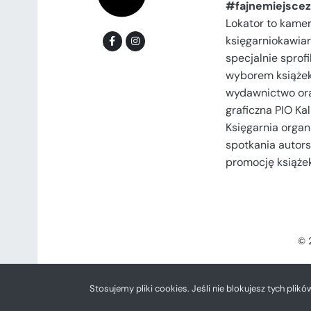
#fajnemiejscez
Lokator to kame
księgarniokawiar
specjalnie spro
wyborem książek
wydawnictwo or
graficzna PIO Kal
Księgarnia organi
spotkania autors
promocję książek
© 
Stosujemy pliki cookies. Jeśli nie blokujesz tych plikó