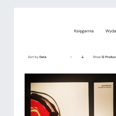
Przejdź
do
zawartości
Księgarnia
Wyda
Sort by
Data
Show
12 Produc