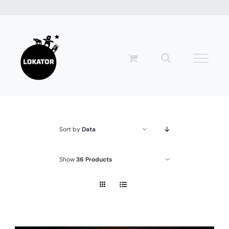
Przejdź
do
zawartości
Sort by
Data
Show
36 Products