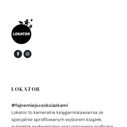
LOKATOR
#fajnemiejscezksiazkami
Lokator to kameralna księgarniokawiarnia ze
specjalnie sprofilowanym wyborem książek,
autorskie wydawnictwo oraz pracownia graficzna