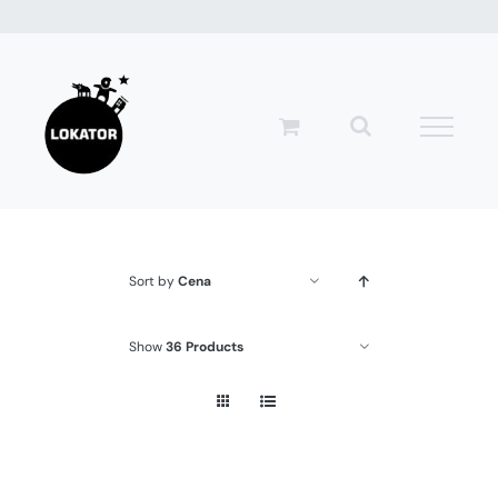
Przejdź
do
zawartości
Sort by
Cena
Show
36 Products