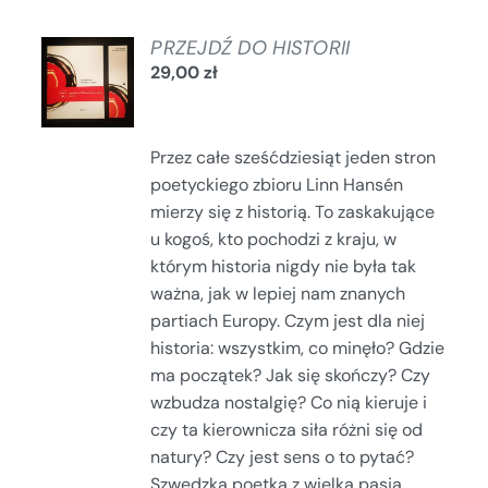
DODAJ
PRZEJDŹ DO HISTORII
DO
29,00
zł
KOSZYKA
/
SZCZEGÓŁY
Przez całe sześćdziesiąt jeden stron
poetyckiego zbioru Linn Hansén
mierzy się z historią. To zaskakujące
u kogoś, kto pochodzi z kraju, w
którym historia nigdy nie była tak
ważna, jak w lepiej nam znanych
partiach Europy. Czym jest dla niej
historia: wszystkim, co minęło? Gdzie
ma początek? Jak się skończy? Czy
wzbudza nostalgię? Co nią kieruje i
czy ta kierownicza siła różni się od
natury? Czy jest sens o to pytać?
Szwedzka poetka z wielką pasją,