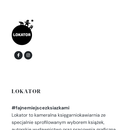
LOKATOR
#fajnemiejscezksiazkami
Lokator to kameralna księgarniokawiarnia ze
specjalnie sprofilowanym wyborem książek,
autorskie wydawnictwo oraz pracownia graficzna