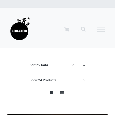
Przejdź
do
zawartości
Sort by
Data
Show
24 Products