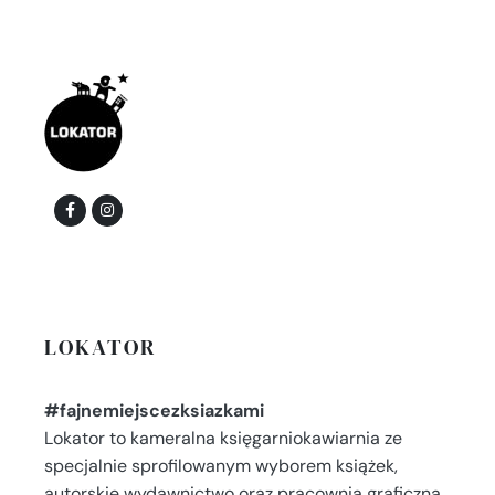
LOKATOR
#fajnemiejscezksiazkami
Lokator to kameralna księgarniokawiarnia ze
specjalnie sprofilowanym wyborem książek,
autorskie wydawnictwo oraz pracownia graficzna