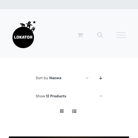
Przejdź
do
zawartości
Sort by
Nazwa
Show
12 Products