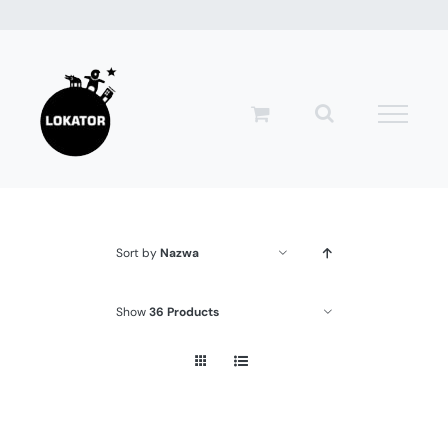
Przejdź
do
zawartości
Sort by
Nazwa
Show
36 Products