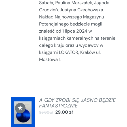
Sabała, Paulina Marszałek, Jagoda
Grudzień, Justyna Czechowska.
Nakład Najnowszego Magazynu
Potencjalnego będziecie mogli
znaleść od 1 lipca 2024 w
księgarniach kameralnych na terenie
całego kraju oraz u wydawcy w
księgarni LOKATOR, Kraków ul.
Mostowa 1.
A GDY ZROBI SIĘ JASNO BĘDZIE
DODAJ
FANTASTYCZNIE
★
DO
29,00
zł
39,00
zł
KOSZYKA
/
SZCZEGÓŁY