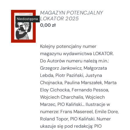
MAGAZYN POTENCJALNY
LOKATOR 2025
0,00
zł
SZCZEGÓŁY
Kolejny potencjalny numer
magazynu wydawnictwa LOKATOR.
Do Autorów numeru należą m.in.:
Grzegorz Jankowicz, Małgorzata
Lebda, Piotr Paziński, Justyna
Chojnacka, Paulina Marszałek, Marta
Eloy Cichocka, Fernando Pessoa,
Wojciech Charchalis, Wojciech
Marzec, PIO Kaliński... Ilustracje w
numerze: Frans Masereel, Emile Dore,
Roland Topor, PIO Kaliński. Numer
ukazuje się pod redakcją: PIO