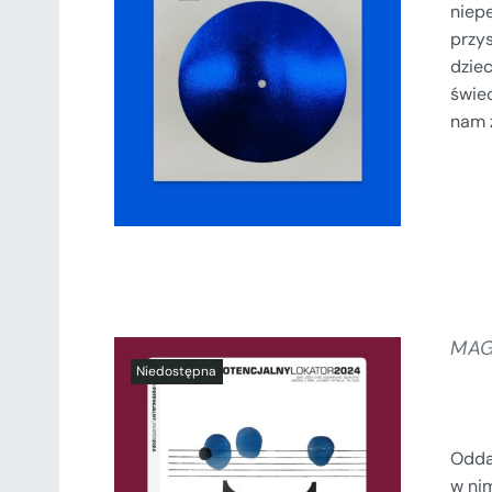
niepe
przys
DODAJ DO KOSZYKA
/
SZCZEGÓŁY
dziec
świec
nam z
MAG
Odda
w ni