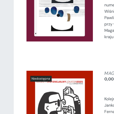
SZCZEGÓŁY
numer
Wiśni
Pawli
przy
Maga
kraj
MAG
0,0
Kole
Janko
Ferna