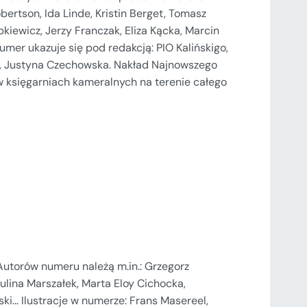
ertson, Ida Linde, Kristin Berget, Tomasz
kiewicz, Jerzy Franczak, Eliza Kącka, Marcin
 Numer ukazuje się pod redakcją: PIO Kalińskigo,
eń, Justyna Czechowska. Nakład Najnowszego
w księgarniach kameralnych na terenie całego
torów numeru należą m.in.: Grzegorz
ulina Marszałek, Marta Eloy Cichocka,
i... Ilustracje w numerze: Frans Masereel,