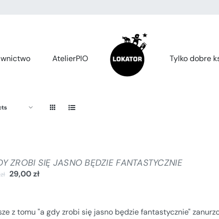
wnictwo
AtelierPIO
Tylko dobre ks
cts
DY ZROBI SIĘ JASNO BĘDZIE FANTASTYCZNIE
29,00
zł
0
zł
ze z tomu "a gdy zrobi się jasno będzie fantastycznie" zanur