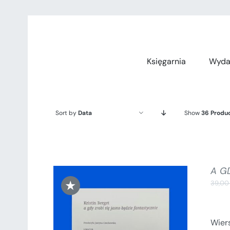
Przejdź
do
zawartości
Księgarnia
Wyda
Sort by
Data
Show
36 Produ
A G
★
39,0
Wiers