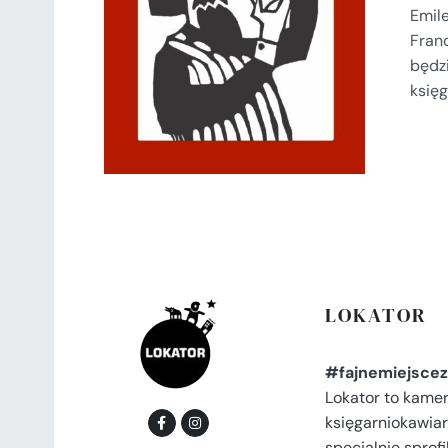
SZCZEGÓŁY
Emile
Fran
będz
księg
LOKATOR
#fajnemiejscez
Lokator to kame
księgarniokawiar
specjalnie spro