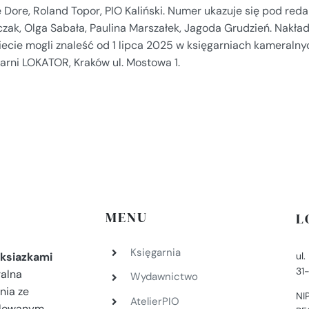
 Dore, Roland Topor, PIO Kaliński. Numer ukazuje się pod reda
czak, Olga Sabała, Paulina Marszałek, Jagoda Grudzień. Nak
iecie mogli znaleść od 1 lipca 2025 w księgarniach kameralny
arni LOKATOR, Kraków ul. Mostowa 1.
MENU
L
Księgarnia
ul
ksiazkami
31
ralna
Wydawnictwo
nia ze
NI
AtelierPIO
filowanym