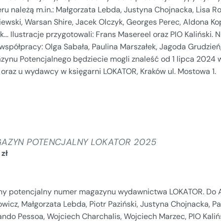
u należą m.in.: Małgorzata Lebda, Justyna Chojnacka, Lisa Rob
ewski, Warsan Shire, Jacek Olczyk, Georges Perec, Aldona Kop
k... Ilustracje przygotowali: Frans Masereel oraz PIO Kaliński.
 współpracy: Olga Sabała, Paulina Marszałek, Jagoda Grudzi
zynu Potencjalnego będziecie mogli znaleść od 1 lipca 2024 
u oraz u wydawcy w księgarni LOKATOR, Kraków ul. Mostowa 1.
AZYN POTENCJALNY LOKATOR 2025
0
zł
jny potencjalny numer magazynu wydawnictwa LOKATOR. Do Au
wicz, Małgorzata Lebda, Piotr Paziński, Justyna Chojnacka, Pa
ndo Pessoa, Wojciech Charchalis, Wojciech Marzec, PIO Kalińsk