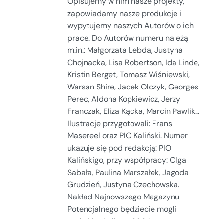
Opisujemy w nim nasze projekty,
zapowiadamy nasze produkcje i
wypytujemy naszych Autorów o ich
prace. Do Autorów numeru należą
m.in.: Małgorzata Lebda, Justyna
Chojnacka, Lisa Robertson, Ida Linde,
Kristin Berget, Tomasz Wiśniewski,
Warsan Shire, Jacek Olczyk, Georges
Perec, Aldona Kopkiewicz, Jerzy
Franczak, Eliza Kącka, Marcin Pawlik...
Ilustracje przygotowali: Frans
Masereel oraz PIO Kaliński. Numer
ukazuje się pod redakcją: PIO
Kalińskigo, przy współpracy: Olga
Sabała, Paulina Marszałek, Jagoda
Grudzień, Justyna Czechowska.
Nakład Najnowszego Magazynu
Potencjalnego będziecie mogli