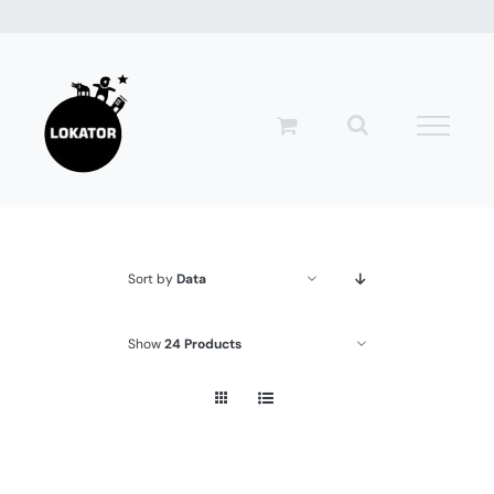
Przejdź
do
zawartości
Sort by
Data
Show
24 Products