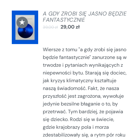
A GDY ZROBI SIĘ JASNO BĘDZIE
DODAJ
FANTASTYCZNIE
★
DO
29,00
zł
39,00
zł
KOSZYKA
/
SZCZEGÓŁY
Wiersze z tomu "a gdy zrobi się jasno
będzie fantastycznie" zanurzone są w
trwodze i pytaniach wynikających z
niepewności bytu. Starają się dociec,
jak kryzys klimatyczny kształtuje
naszą świadomość. Fakt, że nasza
przyszłość jest zagrożona, wywołuje
jedynie bezsilne błaganie o to, by
przetrwać. Tym bardziej, że pojawia
się dziecko. Rodzi się w świecie,
gdzie krajobrazy pola i morza
zdestabilizowały się, a rytm pór roku