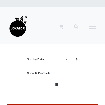
Przejdź
do
zawartości
Sort by
Data
Show
12 Products