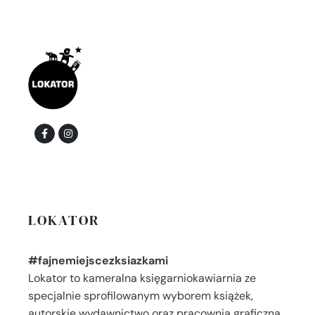
LOKATOR
#fajnemiejscezksiazkami
Lokator to kameralna księgarniokawiarnia ze
specjalnie sprofilowanym wyborem książek,
autorskie wydawnictwo oraz pracownia graficzna