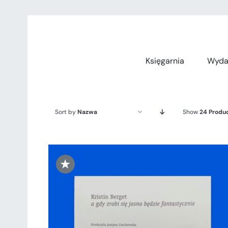
Przejdź
do
zawartości
Księgarnia
Wyda
Sort by
Nazwa
Show
24 Produ
★