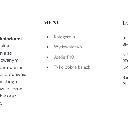
MENU
L
Księgarnia
ul
ksiazkami
31
ralna
Wydawnictwo
nia ze
NI
AtelierPIO
filowanym
RE
, autorskie
Tylko dobre książki
KR
az pracownia
Ba
ińskiego.
PL
zuje liczne
kie oraz
.