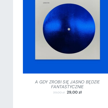
DODAJ DO KOSZYKA
/
SZCZEGÓŁY
A GDY ZROBI SIĘ JASNO BĘDZIE
FANTASTYCZNIE
29,00
zł
39,00
zł