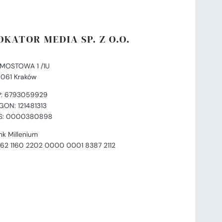
OKATOR MEDIA SP. Z O.O.
. MOSTOWA 1 /1U
-061 Kraków
P: 6793059929
GON: 121481313
S: 0000380898
nk Millenium
 62 1160 2202 0000 0001 8387 2112