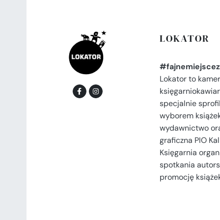
LOKATOR
#fajnemiejscez
Lokator to kame
księgarniokawiar
specjalnie spro
wyborem książek
wydawnictwo or
graficzna PIO Kal
Księgarnia organi
spotkania autors
promocję książek