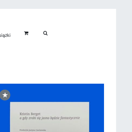
iążki
★