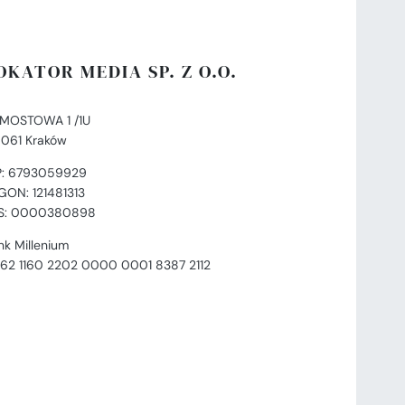
OKATOR MEDIA SP. Z O.O.
. MOSTOWA 1 /1U
-061 Kraków
P: 6793059929
GON: 121481313
S: 0000380898
nk Millenium
 62 1160 2202 0000 0001 8387 2112