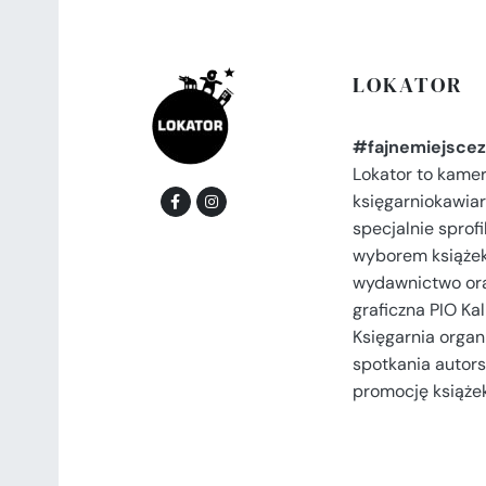
LOKATOR
#fajnemiejscez
Lokator to kame
księgarniokawiar
specjalnie spro
wyborem książek
wydawnictwo or
graficzna PIO Kal
Księgarnia organi
spotkania autors
promocję książek