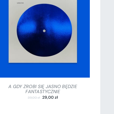
DODAJ DO KOSZYKA
/
SZCZEGÓŁY
A GDY ZROBI SIĘ JASNO BĘDZIE
FANTASTYCZNIE
29,00
zł
39,00
zł