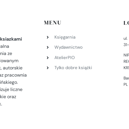
MENU
L
Księgarnia
ul
ksiazkami
31
ralna
Wydawnictwo
nia ze
NI
AtelierPIO
filowanym
RE
, autorskie
Tylko dobre książki
KR
az pracownia
Ba
ińskiego.
PL
zuje liczne
kie oraz
.