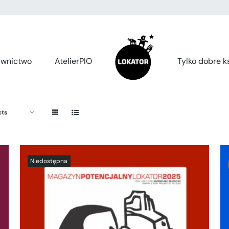
wnictwo
AtelierPIO
Tylko dobre ks
cts