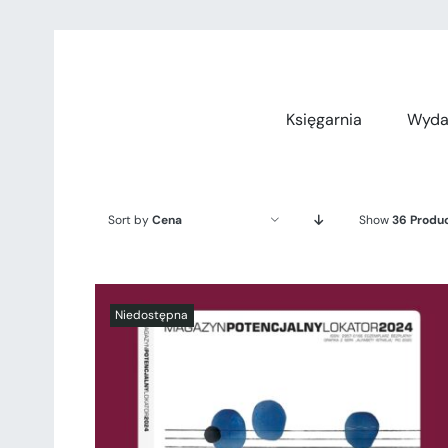
Przejdź
do
zawartości
Księgarnia
Wyda
Sort by
Cena
Show
36 Produ