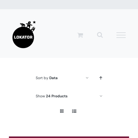
Przejdź
do
zawartości
Sort by
Data
Show
24 Products