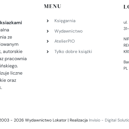
MENU
L
Księgarnia
ul
ksiazkami
31
ralna
Wydawnictwo
nia ze
NI
AtelierPIO
filowanym
RE
, autorskie
Tylko dobre książki
KR
az pracownia
Ba
ińskiego.
PL
zuje liczne
kie oraz
.
2003 - 2026 Wydawnictwo Lokator | Realizacja
Invisio - Digital Solut