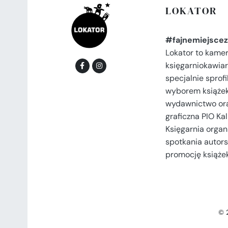
LOKATOR
#fajnemiejscez
Lokator to kame
księgarniokawiar
specjalnie spro
wyborem książek
wydawnictwo or
graficzna PIO Kal
Księgarnia organi
spotkania autors
promocję książek
© 