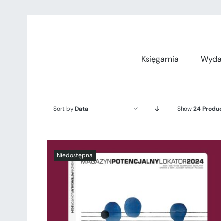
Przejdź
do
zawartości
Księgarnia
Wyda
Sort by
Data
Show
24 Produ