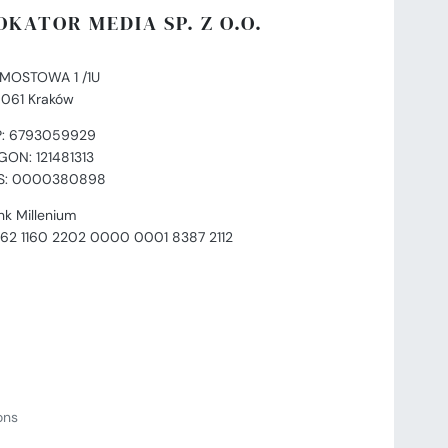
OKATOR MEDIA SP. Z O.O.
. MOSTOWA 1 /1U
-061 Kraków
P: 6793059929
GON: 121481313
S: 0000380898
nk Millenium
 62 1160 2202 0000 0001 8387 2112
ions