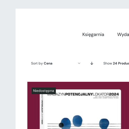
Przejdź
do
zawartości
Księgarnia
Wyda
Sort by
Cena
Show
24 Produ