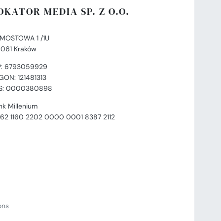
OKATOR MEDIA SP. Z O.O.
. MOSTOWA 1 /1U
-061 Kraków
P: 6793059929
GON: 121481313
S: 0000380898
nk Millenium
 62 1160 2202 0000 0001 8387 2112
ions