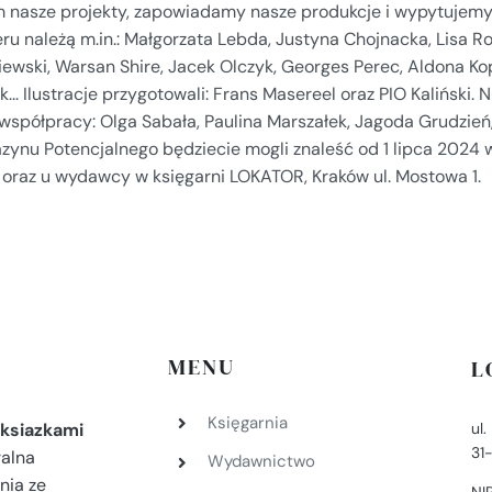
m nasze projekty, zapowiadamy nasze produkcje i wypytujemy
u należą m.in.: Małgorzata Lebda, Justyna Chojnacka, Lisa Rob
ewski, Warsan Shire, Jacek Olczyk, Georges Perec, Aldona Kop
k... Ilustracje przygotowali: Frans Masereel oraz PIO Kaliński.
 współpracy: Olga Sabała, Paulina Marszałek, Jagoda Grudzi
zynu Potencjalnego będziecie mogli znaleść od 1 lipca 2024 
u oraz u wydawcy w księgarni LOKATOR, Kraków ul. Mostowa 1.
MENU
L
Księgarnia
ul
ksiazkami
31
ralna
Wydawnictwo
nia ze
NI