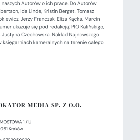
 naszych Autorów o ich prace. Do Autorów
ertson, Ida Linde, Kristin Berget, Tomasz
kiewicz, Jerzy Franczak, Eliza Kącka, Marcin
 Numer ukazuje się pod redakcją: PIO Kalińskigo,
eń, Justyna Czechowska. Nakład Najnowszego
w księgarniach kameralnych na terenie całego
OKATOR MEDIA SP. Z O.O.
. MOSTOWA 1 /1U
-061 Kraków
P: 6793059929