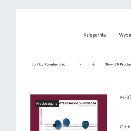
Przejdź
do
zawartości
Księgarnia
Wyda
Sort by
Popularność
Show
36 Produ
MAG
Odda