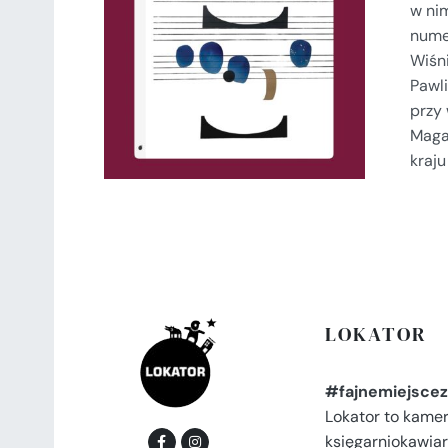
w ni
SZCZEGÓŁY
numer
Wiśni
Pawli
przy
Maga
kraj
LOKATOR
#fajnemiejscez
Lokator to kame
księgarniokawiar