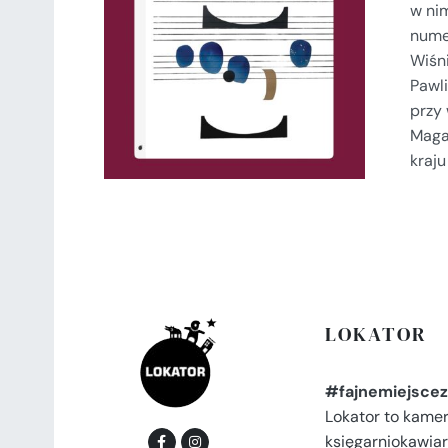
w ni
SZCZEGÓŁY
numer
Wiśni
Pawli
przy
Maga
kraj
LOKATOR
#fajnemiejscez
Lokator to kame
księgarniokawiar