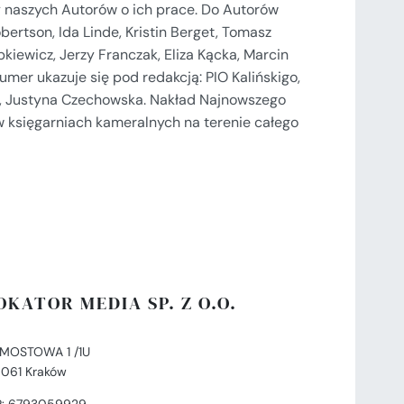
 naszych Autorów o ich prace. Do Autorów
ertson, Ida Linde, Kristin Berget, Tomasz
kiewicz, Jerzy Franczak, Eliza Kącka, Marcin
 Numer ukazuje się pod redakcją: PIO Kalińskigo,
eń, Justyna Czechowska. Nakład Najnowszego
w księgarniach kameralnych na terenie całego
OKATOR MEDIA SP. Z O.O.
. MOSTOWA 1 /1U
-061 Kraków
P: 6793059929