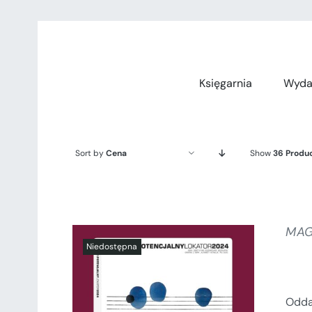
Przejdź
do
zawartości
Księgarnia
Wyda
Sort by
Cena
Show
36 Produ
MAG
Odda