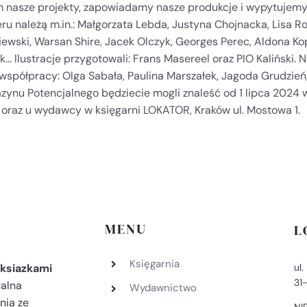
m nasze projekty, zapowiadamy nasze produkcje i wypytujemy
u należą m.in.: Małgorzata Lebda, Justyna Chojnacka, Lisa Rob
ewski, Warsan Shire, Jacek Olczyk, Georges Perec, Aldona Kop
k... Ilustracje przygotowali: Frans Masereel oraz PIO Kaliński.
 współpracy: Olga Sabała, Paulina Marszałek, Jagoda Grudzi
zynu Potencjalnego będziecie mogli znaleść od 1 lipca 2024 
u oraz u wydawcy w księgarni LOKATOR, Kraków ul. Mostowa 1.
MENU
L
Księgarnia
ul
ksiazkami
31
ralna
Wydawnictwo
nia ze
NI