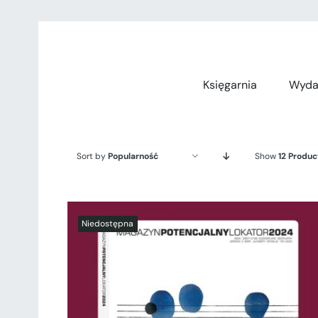
Przejdź
do
zawartości
Księgarnia
Wyda
Sort by
Popularność
Show
12 Produc