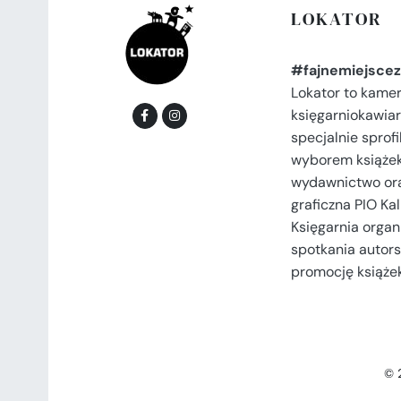
LOKATOR
#fajnemiejscez
Lokator to kame
księgarniokawiar
specjalnie spro
wyborem książek
wydawnictwo or
graficzna PIO Kal
Księgarnia organi
spotkania autors
promocję książek
© 