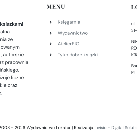
MENU
L
Księgarnia
ul
ksiazkami
31
ralna
Wydawnictwo
nia ze
NI
AtelierPIO
filowanym
RE
, autorskie
Tylko dobre książki
KR
az pracownia
Ba
ińskiego.
PL
zuje liczne
kie oraz
.
2003 - 2026 Wydawnictwo Lokator | Realizacja
Invisio - Digital Solut