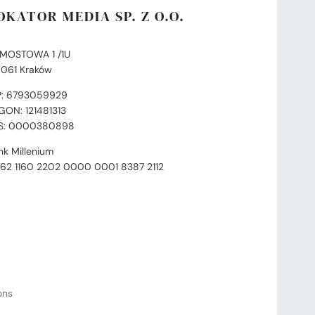
OKATOR MEDIA SP. Z O.O.
. MOSTOWA 1 /1U
-061 Kraków
P: 6793059929
GON: 121481313
S: 0000380898
nk Millenium
 62 1160 2202 0000 0001 8387 2112
ions