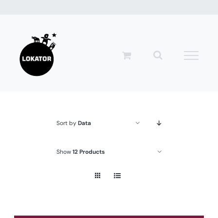
Przejdź
do
zawartości
Sort by
Data
Show
12 Products