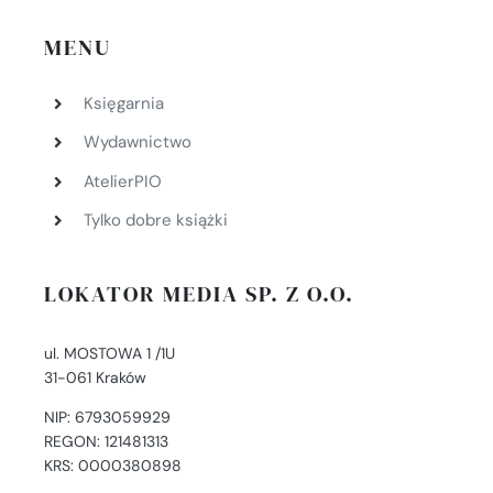
MENU
Księgarnia
Wydawnictwo
AtelierPIO
Tylko dobre książki
LOKATOR MEDIA SP. Z O.O.
ul. MOSTOWA 1 /1U
31-061 Kraków
NIP: 6793059929
REGON: 121481313
KRS: 0000380898