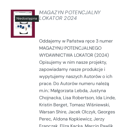
MAGAZYN POTENCJALNY
LOKATOR 2024
SZCZEGÓŁY
Oddajemy w Państwa ręce 3 numer
MAGAZYNU POTENCJALNEGO
WYDAWNICTWA LOKATOR (2024)
Opisujemy w nim nasze projekty,
zapowiadamy nasze produkcje i
wypytujemy naszych Autorów o ich
prace. Do Autorów numeru należą
m.in.: Małgorzata Lebda, Justyna
Chojnacka, Lisa Robertson, Ida Linde,
Kristin Berget, Tomasz Wiśniewski,
Warsan Shire, Jacek Olczyk, Georges
Perec, Aldona Kopkiewicz, Jerzy
Franczak, Eliza Kącka, Marcin Pawlik...