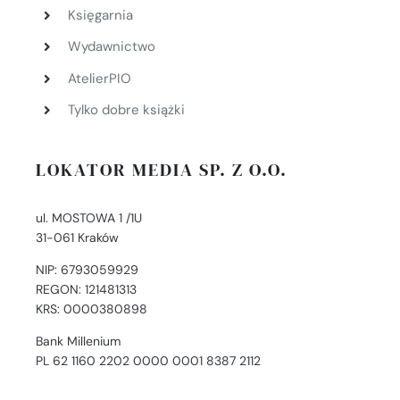
Księgarnia
Wydawnictwo
AtelierPIO
Tylko dobre książki
LOKATOR MEDIA SP. Z O.O.
ul. MOSTOWA 1 /1U
31-061 Kraków
NIP: 6793059929
REGON: 121481313
KRS: 0000380898
Bank Millenium
PL 62 1160 2202 0000 0001 8387 2112