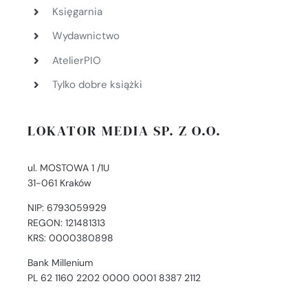
Księgarnia
Wydawnictwo
AtelierPIO
Tylko dobre książki
LOKATOR MEDIA SP. Z O.O.
ul. MOSTOWA 1 /1U
31-061 Kraków
NIP: 6793059929
REGON: 121481313
KRS: 0000380898
Bank Millenium
PL 62 1160 2202 0000 0001 8387 2112