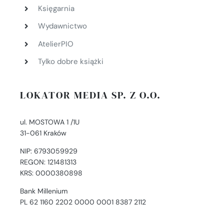
Księgarnia
Wydawnictwo
AtelierPIO
Tylko dobre książki
LOKATOR MEDIA SP. Z O.O.
ul. MOSTOWA 1 /1U
31-061 Kraków
NIP: 6793059929
REGON: 121481313
KRS: 0000380898
Bank Millenium
PL 62 1160 2202 0000 0001 8387 2112