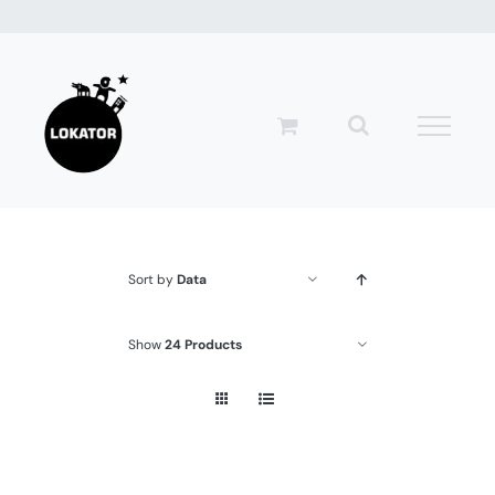
Przejdź
do
zawartości
Sort by
Data
Show
24 Products