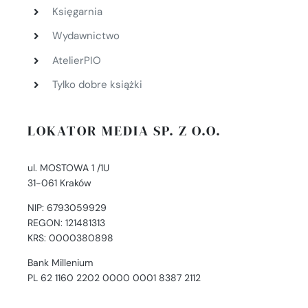
Księgarnia
Wydawnictwo
AtelierPIO
Tylko dobre książki
LOKATOR MEDIA SP. Z O.O.
ul. MOSTOWA 1 /1U
31-061 Kraków
NIP: 6793059929
REGON: 121481313
KRS: 0000380898
Bank Millenium
PL 62 1160 2202 0000 0001 8387 2112